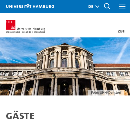
Universität Hamburg
ZBH
Foto: UHH/Denstorf
Gäste