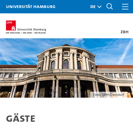
Universität Hamburg
ZBH
Foto: UHH/Denstorf
Gäste